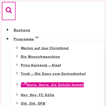
Zum
Inhalt
springen
Buchung
Programme
Warten auf das Christkind
Die Wunschmaschine
Prinz Karneval – Alaaf
Trudi – Die Gans vom Gertrudenhof
Hurra, Hurra, die Schule kommt
Hey, Hey, FC Kölle
Olé, Olé, DFB