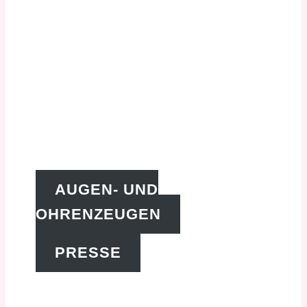
Seit 2013 etabliert:
Wer ist das
Kindertheater
Zauberflöckchen?
AUGEN- UND
OHRENZEUGEN
PRESSE