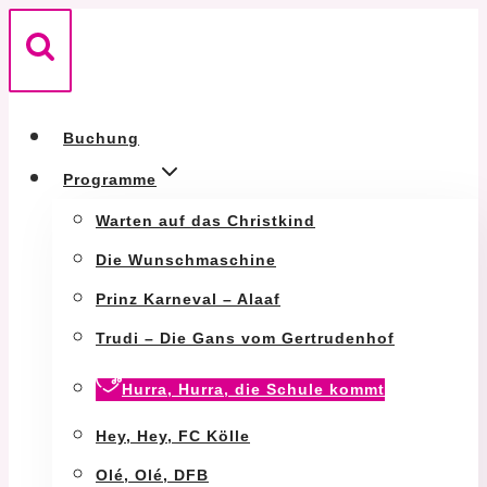
Zum
Inhalt
springen
Buchung
Programme
Warten auf das Christkind
Die Wunschmaschine
Prinz Karneval – Alaaf
Trudi – Die Gans vom Gertrudenhof
Hurra, Hurra, die Schule kommt
Hey, Hey, FC Kölle
Olé, Olé, DFB