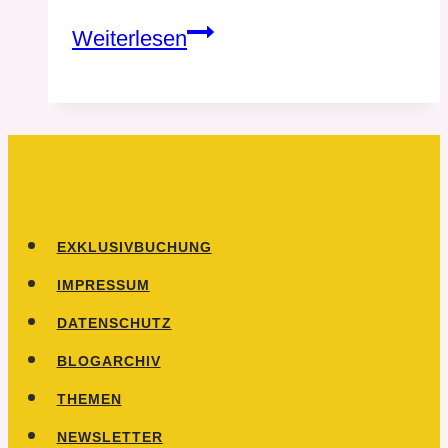
Zähnchen
Weiterlesen
pflegen
–
so
geht’s
richtig
EXKLUSIVBUCHUNG
IMPRESSUM
DATENSCHUTZ
BLOGARCHIV
THEMEN
NEWSLETTER