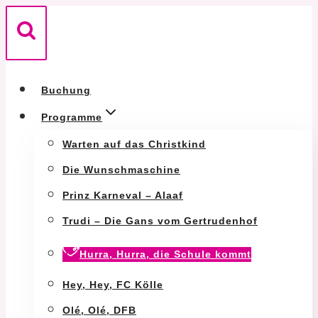
Zum
Inhalt
springen
Buchung
Programme
Warten auf das Christkind
Die Wunschmaschine
Prinz Karneval – Alaaf
Trudi – Die Gans vom Gertrudenhof
Hurra, Hurra, die Schule kommt
Hey, Hey, FC Kölle
Olé, Olé, DFB