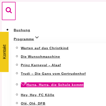
Zum
Inhalt
springen
Buchung
Programme
Kontakt
Warten auf das Christkind
Die Wunschmaschine
Prinz Karneval – Alaaf
Trudi – Die Gans vom Gertrudenhof
Hurra, Hurra, die Schule kommt
Hey, Hey, FC Kölle
Olé, Olé, DFB