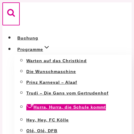
Zum
Inhalt
springen
Buchung
Programme
Warten auf das Christkind
Die Wunschmaschine
Prinz Karneval – Alaaf
Trudi – Die Gans vom Gertrudenhof
Hurra, Hurra, die Schule kommt
Hey, Hey, FC Kölle
Olé, Olé, DFB